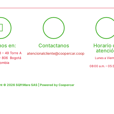
nos en:
Contactanos
Horario 
atenci
8 – 49 Torre A
atencionalcliente@coopercar.coop
 – 806 Bogotá
Lunes a Vier
lombia
08:00 a.m. – 05:
ht © 2026 SQftWare SAS | Powered by Coopercar