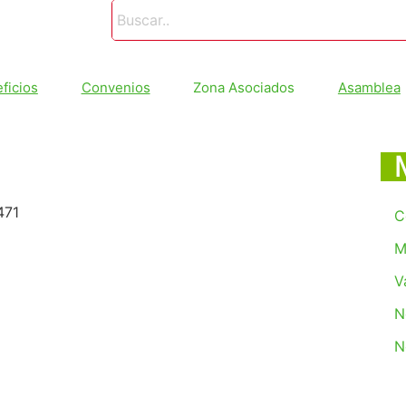
ficios
Convenios
Zona Asociados
Asamblea
C
M
V
N
N