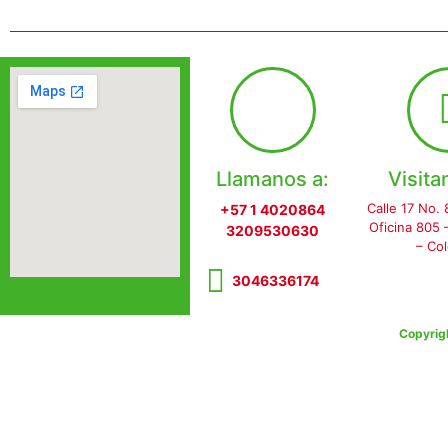
Llamanos a:
Visita
Calle 17 No. 
+57 1 4020864
Oficina 805
3209530630
– Co
3046336174
Copyrig