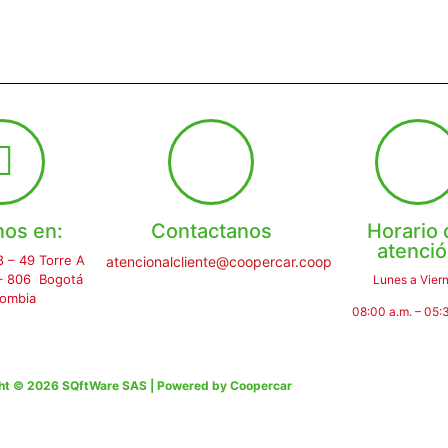
nos en:
Contactanos
Horario 
atenci
8 – 49 Torre A
atencionalcliente@coopercar.coop
 – 806 Bogotá
Lunes a Vier
lombia
08:00 a.m. – 05:
ht © 2026 SQftWare SAS | Powered by Coopercar