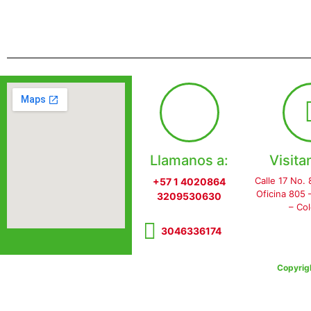
Llamanos a:
Visita
Calle 17 No. 
+57 1 4020864
Oficina 805
3209530630
– Co
3046336174
Copyrig