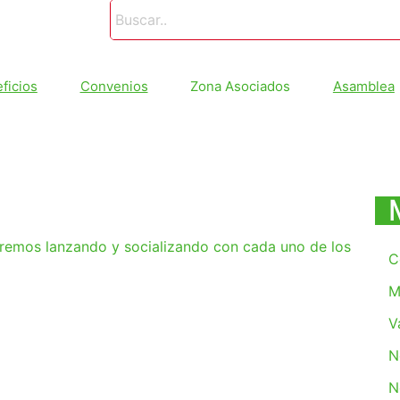
ficios
Convenios
Zona Asociados
Asamblea
remos lanzando y socializando con cada uno de los
C
M
TA EN
V
N
N