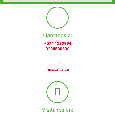
Llamanos a:
+57 1 4020864
3209530630
3046336174
Visitanos en: